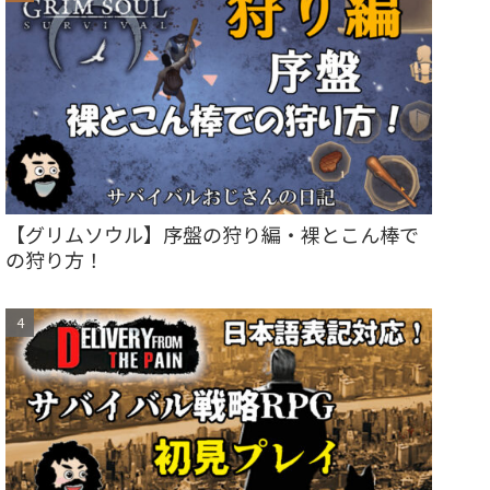
【グリムソウル】序盤の狩り編・裸とこん棒で
の狩り方！