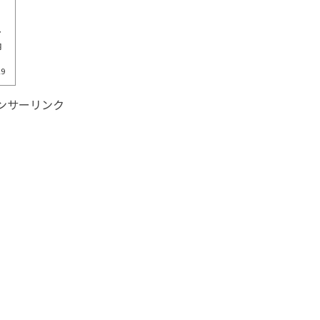
ア
納
29
ンサーリンク