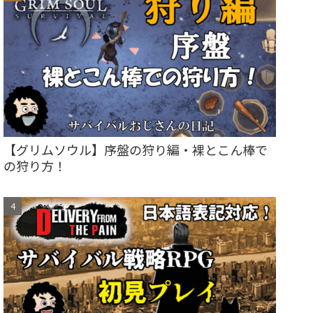
【グリムソウル】序盤の狩り編・裸とこん棒で
の狩り方！