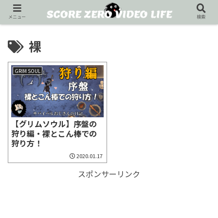
メニュー
検索
裸
GRIM SOUL
【グリムソウル】序盤の
狩り編・裸とこん棒での
狩り方！
2020.01.17
スポンサーリンク