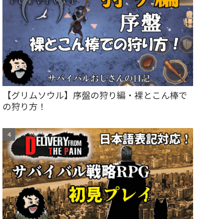
【グリムソウル】序盤の狩り編・裸とこん棒で
の狩り方！