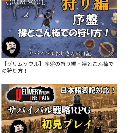
【グリムソウル】序盤の狩り編・裸とこん棒で
の狩り方！