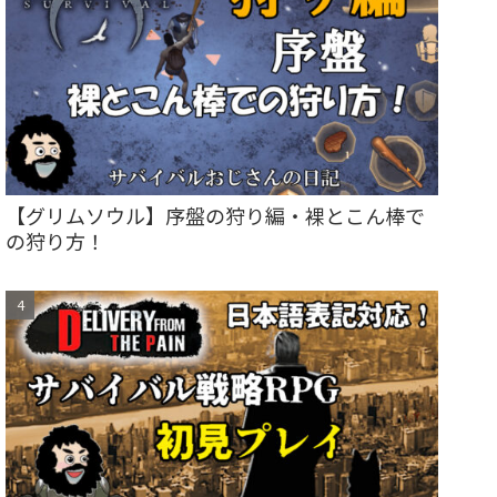
【グリムソウル】序盤の狩り編・裸とこん棒で
の狩り方！