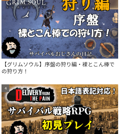
【グリムソウル】序盤の狩り編・裸とこん棒で
の狩り方！