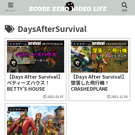
メニュー
検索
DaysAfterSurvival
スマホゲーム
スマホゲーム
【Days After Survival】
【Days After Survival】
ベティーズハウス！
墜落した飛行機！
BETTY’S HOUSE
CRASHEDPLANE
2022.01.07
2021.12.30
スマホゲーム