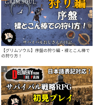
【グリムソウル】序盤の狩り編・裸とこん棒で
の狩り方！