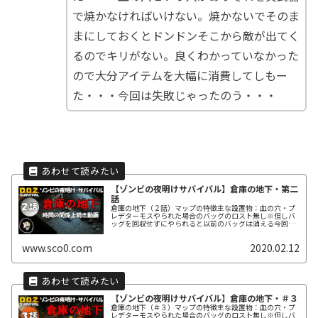
で焼かなければいけない。焼かないでそのま
まにしておくとドンドンそこから敵が出てく
るのでキリがない。良くわかっていなかった
ので大分アイテムを大幅に消費してしもー
た・・・今回は失敗じゃったのう・・・
【ゾンビの夜明けサバイバル】倉庫の地下・第二
話
倉庫の地下（２話）マップの特徴主な設置物：血の穴・プ
レデターモスやられた場合のバッグのロスト無し※但しバ
ッグを回収せずにやられると以前のバッグは消える今回使
用した武器・防具８１レベルの時点の武装武器：（炎）
ロ...
www.sco0.com
2020.02.12
【ゾンビの夜明けサバイバル】倉庫の地下・＃３
倉庫の地下（＃３）マップの特徴主な設置物：血の穴・プ
レデターモスやられた場合のバッグのロスト無し※但しバ