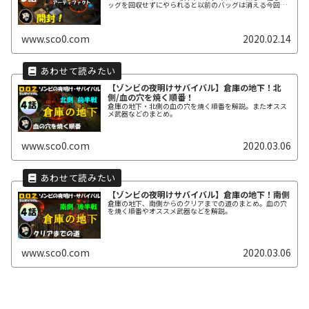
ッグを回収せずにやられると以前のバッグは消える今回使
用した武器・防具８１レベルの時点の武装武器：マカロ
フ...
www.sco0.com
2020.02.14
【ゾンビの夜明けサバイバル】倉庫の地下！北
側/血の穴を焼く順番！
倉庫の地下・北側の血の穴を焼く順番を解説。またオスス
メ武器などのまとめ。
www.sco0.com
2020.03.06
【ゾンビの夜明けサバイバル】倉庫の地下！南側
倉庫の地下、南側からのクリアまでの道のまとめ。血の穴
を焼く順番やオススメ武器などを解説。
www.sco0.com
2020.03.06