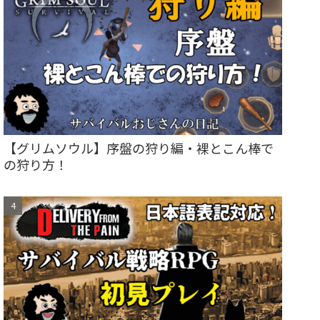
【グリムソウル】序盤の狩り編・裸とこん棒で
の狩り方！