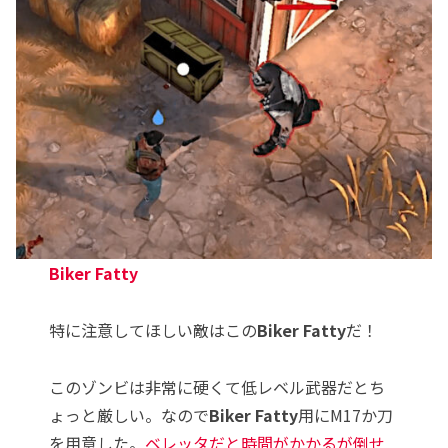
Biker Fatty
特に注意してほしい敵はこの
Biker Fatty
だ！
このゾンビは非常に硬くて低レベル武器だとち
ょっと厳しい。なので
Biker Fatty
用にM17か刀
を用意した。
ベレッタだと時間がかかるが倒せ