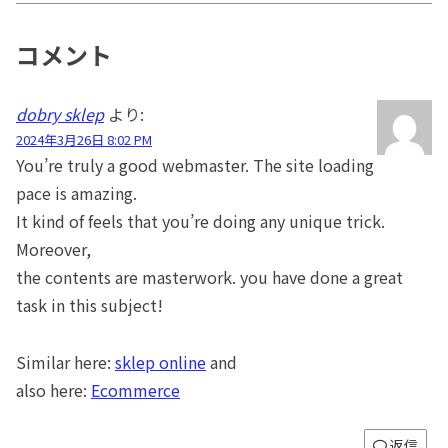
コメント
dobry sklep
より:
2024年3月26日 8:02 PM
You’re truly a good webmaster. The site loading
pace is amazing.
It kind of feels that you’re doing any unique trick.
Moreover,
the contents are masterwork. you have done a great
task in this subject!
Similar here:
sklep online
and
also here:
Ecommerce
返信