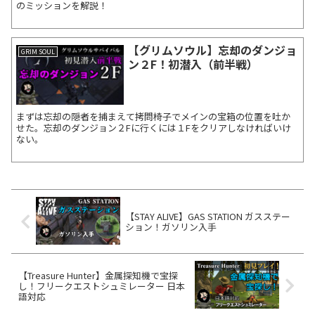
のミッションを解説！
【グリムソウル】忘却のダンジョ
GRIM SOUL
ン２F！初潜入（前半戦）
まずは忘却の隠者を捕まえて拷問椅子でメインの宝箱の位置を吐か
せた。忘却のダンジョン２Fに行くには１Fをクリアしなければいけ
ない。
【STAY ALIVE】GAS STATION ガスステー
ション！ガソリン入手
【Treasure Hunter】金属探知機で宝探
し！フリークエストシュミレーター 日本
語対応