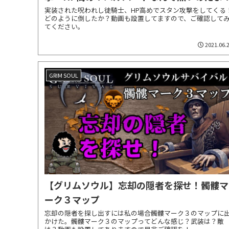
実装された呪われし徒騎士、HP高めでスタン攻撃をしてくる
どのように倒したか？動画も設置してますので、ご確認して
てください。
2021.06.
GRIM SOUL
【グリムソウル】忘却の隠者を探せ！髑髏マ
ーク３マップ
忘却の隠者を探し出すには私の場合髑髏マーク３のマップに
かけた。髑髏マーク３のマップってどんな感じ？武装は？敵