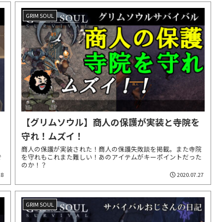
GRIM SOUL
【グリムソウル】商人の保護が実装と寺院を
守れ！ムズイ！
。
商人の保護が実装された！商人の保護失敗談を掲載。また寺院
で
を守れもこれまた難しい！あのアイテムがキーポイントだった
のか！？
28
2020.07.27
GRIM SOUL