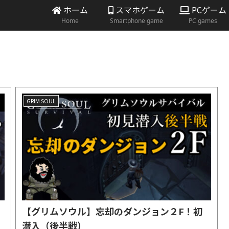
ホーム
スマホゲーム
PCゲーム
Home
Smartphone game
PC games
GRIM SOUL
【グリムソウル】忘却のダンジョン２F！初
！
潜入（後半戦）