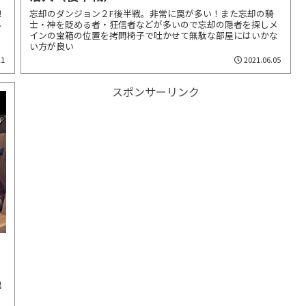
！
忘却のダンジョン２F後半戦。非常に罠が多い！また忘却の騎
み
士・神を貶める者・狂信者などが多いので忘却の隠者を探しメ
インの宝箱の位置を拷問椅子で吐かせて無駄な部屋にはいかな
い方が良い
21
2021.06.05
スポンサーリンク
出