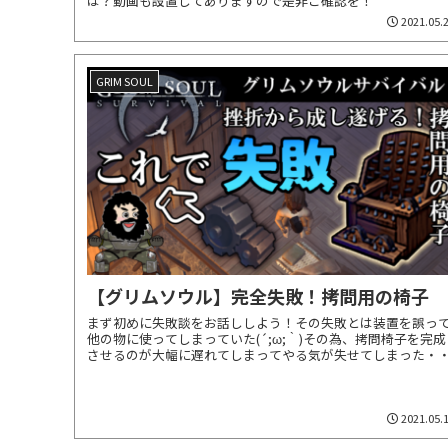
は？動画も設置してありますので是非ご確認を！
2021.05.
GRIM SOUL
【グリムソウル】完全失敗！拷問用の椅子
まず初めに失敗談をお話ししよう！その失敗とは装置を誤っ
他の物に使ってしまっていた(´;ω;｀)その為、拷問椅子を完成
させるのが大幅に遅れてしまってやる気が失せてしまった・
2021.05.