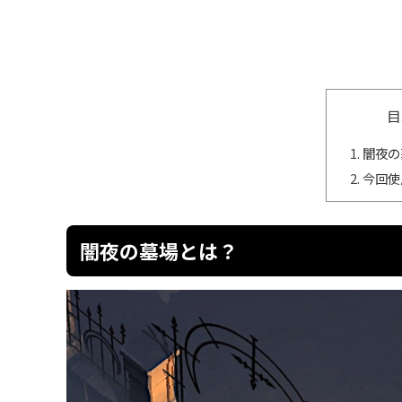
目
闇夜の
今回使
闇夜の墓場とは？