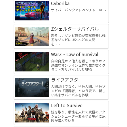
Cyberika
サイバーパンクアドベンチャーRPG
Zシェルターサバイバル
恐ろしいゾンビ感染が突然爆発し残
忍なゾンビにほとんどの人間
を・・・
WarZ・Law of Survival
自給自足か？他人を殺して奪うか？
過酷なオンライン世界で生き抜くク
ラフト系サバイバルS-RPG
ライフアフター
人間だけでなく、半分人間、半分ゾ
ンビの「混屍者」という姿で、新し
い終末サバイバルを体験
Left to Survive
銃を取り、根性を入れて究極のアク
ションシューターあらゆる場所に危
険が潜んでいる