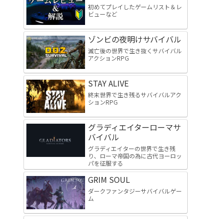
初めてプレイしたゲームリスト＆レ
ビューなど
ゾンビの夜明けサバイバル
滅亡後の世界で生き抜くサバイバル
アクションRPG
STAY ALIVE
終末世界で生き残るサバイバルアク
ションRPG
グラディエイターローマサ
バイバル
グラディエイターの世界で生き残
り、ローマ帝国の為に古代ヨーロッ
パを征服する
GRIM SOUL
ダークファンタジーサバイバルゲー
ム