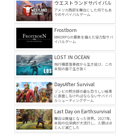
ウエストランドサバイバル
アメリカ西部を舞台にした何でもあ
りのサバイバルゲーム
Frostborn
MMORPGの要素を備えた協力型サバ
イバルゲーム
LOST IN OCEAN
飛行機墜落事故から生き延び、この
未知の島で生き抜く
DaysAfter Survival
ゾンビの黙示録の最も恐ろしい結果
に直面しなければならないサバイバ
ルシューティングゲーム
Last Day on Earth:survival
舞台は廃墟となった世界。2027年、
未知の伝染病が大流行し、人類はほ
とんど滅亡した