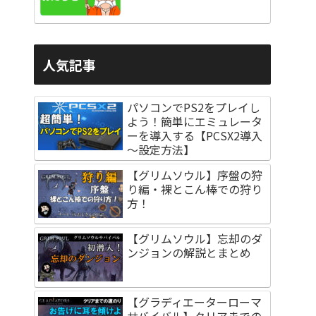
人気記事
パソコンでPS2をプレイし
よう！簡単にエミュレータ
ーを導入する【PCSX2導入
～設定方法】
【グリムソウル】序盤の狩
り編・裸とこん棒での狩り
方！
【グリムソウル】忘却のダ
ンジョンの解説とまとめ
【グラディエーターローマ
サバイバル】クリアまでの