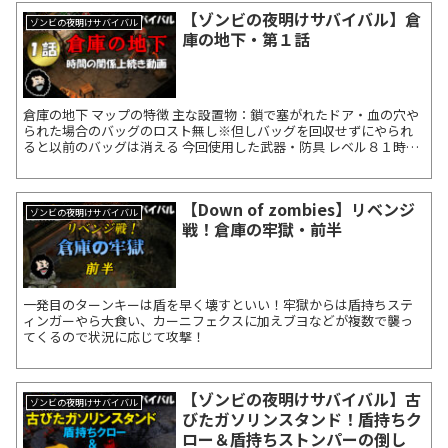
【ゾンビの夜明けサバイバル】倉
ゾンビの夜明けサバイバル
庫の地下・第１話
倉庫の地下 マップの特徴 主な設置物：鎖で塞がれたドア・血の穴や
られた場合のバッグのロスト無し※但しバッグを回収せずにやられ
ると以前のバッグは消える 今回使用した武器・防具 レベル８１時点
での装備 武器：（炎）ファナテ...
【Down of zombies】リベンジ
ゾンビの夜明けサバイバル
戦！倉庫の牢獄・前半
一発目のターンキーは盾を早く壊すといい！牢獄からは盾持ちステ
ィンガーやら大食い、カーニフェクスに加えブヨなどが複数で襲っ
てくるので状況に応じて攻撃！
【ゾンビの夜明けサバイバル】古
ゾンビの夜明けサバイバル
びたガソリンスタンド！盾持ちク
ロー＆盾持ちストンパーの倒し