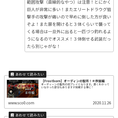
範囲攻撃（直線的なやつ）は注意！とにかく
巨人が非常に多い！またエリートドラウグ狙
撃手の攻撃が痛いので早めに倒した方が良い
ぞよ！また扉を開けると３体くらいで襲って
くる場合は一旦外に出ると一匹づつ釣れるよ
うになるのでオススメ！３体倒せる武装だっ
たら別じゃがな！
【Frostborn】オーディンの聖所！＃序盤編
オーディーンの聖所の初プレイとなります。良くわかって
いなかった部分もありますが挑戦する事に！
www.sco0.com
2020.11.26