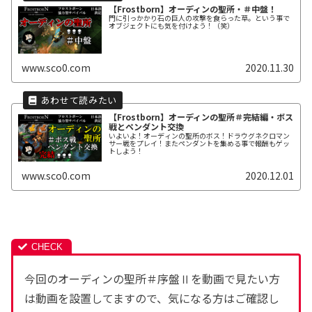
【Frostborn】オーディンの聖所・＃中盤！
門に引っかかり石の巨人の攻撃を食らった草。という事で
オブジェクトにも気を付けよう！（笑）
www.sco0.com
2020.11.30
【Frostborn】オーディンの聖所＃完結編・ボス
戦とペンダント交換
いよいよ！オーディンの聖所のボス！ドラウグネクロマン
サー戦をプレイ！またペンダントを集める事で報酬もゲッ
トしよう！
www.sco0.com
2020.12.01
今回のオーディンの聖所＃序盤Ⅱを動画で見たい方
は動画を設置してますので、気になる方はご確認し