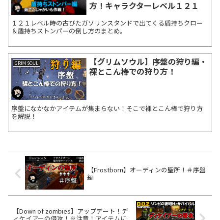
方！キャラクターレベル１２１
１２１レベル時の古びたガソリンスタンドで出てくる盾持ちクロー
＆盾持ちストンパーの倒し方のまとめ。
【グリムソウル】序盤の狩り編・
GRIM SOUL
裸とこん棒での狩り方！
序盤になかなかアイテムが集まらない！そこで裸とこん棒で狩り方
を解説！
【Frostborn】オーディンの聖所！＃序盤
編
【Down of zombies】アップデート！デ
ィケイアーの侵攻！※注意！アイテムに