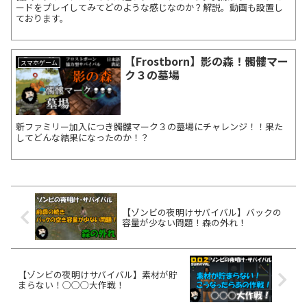
ードをプレイしてみてどのような感じなのか？解説。動画も設置し
ております。
【Frostborn】影の森！髑髏マー
スマホゲーム
ク３の墓場
新ファミリー加入につき髑髏マーク３の墓場にチャレンジ！！果た
してどんな結果になったのか！？
【ゾンビの夜明けサバイバル】バックの
容量が少ない問題！森の外れ！
【ゾンビの夜明けサバイバル】素材が貯
まらない！○○○大作戦！