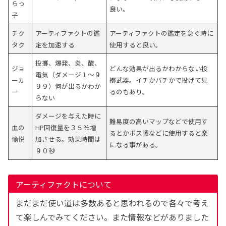
らっ
良い。
子
チク
アーティファクトの鑑
アーティファクトの鑑定を急ぐ時に
タク
定を加速する
使用すると良い。
投擲、爆発、炎、酸、
ジョ
どんな効果が出るかわからない投
電気（ダメージ１～９
ーカ
擲武器。イチかバチかで投げて見
９９）何が出るかわか
ー
るのもあり。
らない
ダメージを与えた時に
難易度の高いマップなどで使用す
血の
HP回復量を３５％増
るとかボス戦などに使用すると楽
愉悦
加させる。効果時間は
になる事がある。
９０秒
アーティファクトについて
まだまだ使い道は多数あると思われるので各々で考え
て楽しんでみてください。また情報などがありました