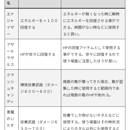
名
エナ
エネルギーが無くなった時に瞬時
ジャ
エネルギーを＋１００
にエネルギーを回復させる事がで
イザ
回復する
きる。時間がない時などに使用す
ー
ると良い。
アザ
HPの回復アイテムとして使用する
ール
HPが徐々に回復する
事ができる。徐々に回復するので
ラザ
使う場面に注意したほうが良い。
ルス
クラ
ッシ
複数の敵が襲ってきた場合、敵が密
爆発投擲武器（ダメー
ュキ
集した時に使用すると範囲内であ
ジ６００～８００）
ャン
れば複数の敵のHPが削れる。
ディ
悪魔
投擲でしか倒せないホタルなどに
のい
投擲武器（ダメージ６
使用する。使う場面はその時状況
たず
５０～７００）
によりホタル以外にも使用すると