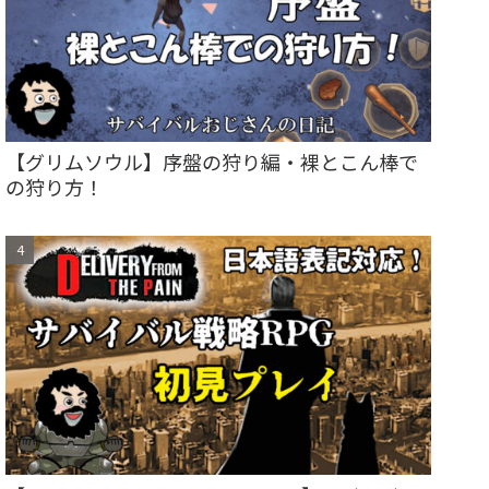
【グリムソウル】序盤の狩り編・裸とこん棒で
の狩り方！