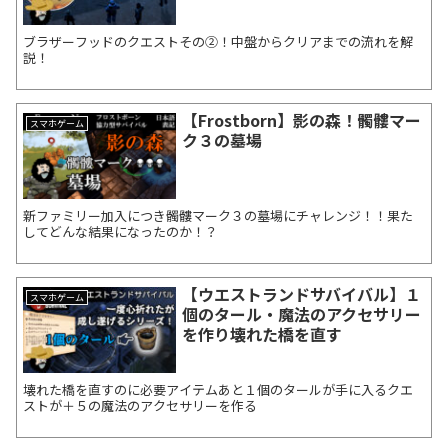
ブラザーフッドのクエストその②！中盤からクリアまでの流れを解
説！
【Frostborn】影の森！髑髏マー
スマホゲーム
ク３の墓場
新ファミリー加入につき髑髏マーク３の墓場にチャレンジ！！果た
してどんな結果になったのか！？
【ウエストランドサバイバル】１
スマホゲーム
個のタール・魔法のアクセサリー
を作り壊れた橋を直す
壊れた橋を直すのに必要アイテムあと１個のタールが手に入るクエ
ストが＋５の魔法のアクセサリーを作る