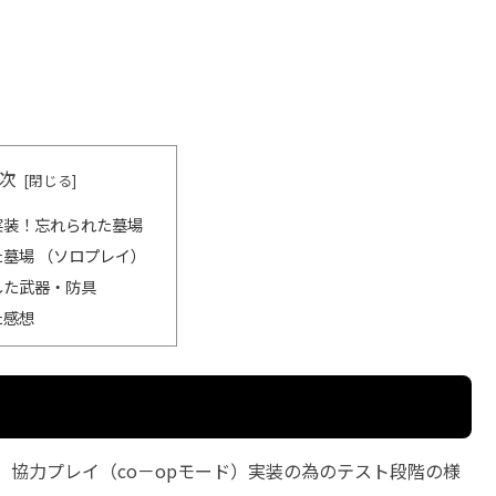
次
実装！忘れられた墓場
墓場 （ソロプレイ）
した武器・防具
た感想
協力プレイ（co－opモード）実装の為のテスト段階の様