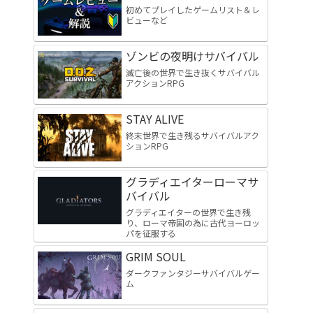
初めてプレイしたゲームリスト＆レ
ビューなど
ゾンビの夜明けサバイバル
滅亡後の世界で生き抜くサバイバル
アクションRPG
STAY ALIVE
終末世界で生き残るサバイバルアク
ションRPG
グラディエイターローマサ
バイバル
グラディエイターの世界で生き残
り、ローマ帝国の為に古代ヨーロッ
パを征服する
GRIM SOUL
ダークファンタジーサバイバルゲー
ム