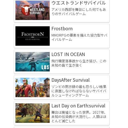
ウエストランドサバイバル
アメリカ西部を舞台にした何でもあ
りのサバイバルゲーム
Frostborn
MMORPGの要素を備えた協力型サバ
イバルゲーム
LOST IN OCEAN
飛行機墜落事故から生き延び、この
未知の島で生き抜く
DaysAfter Survival
ゾンビの黙示録の最も恐ろしい結果
に直面しなければならないサバイバ
ルシューティングゲーム
Last Day on Earth:survival
舞台は廃墟となった世界。2027年、
未知の伝染病が大流行し、人類はほ
とんど滅亡した