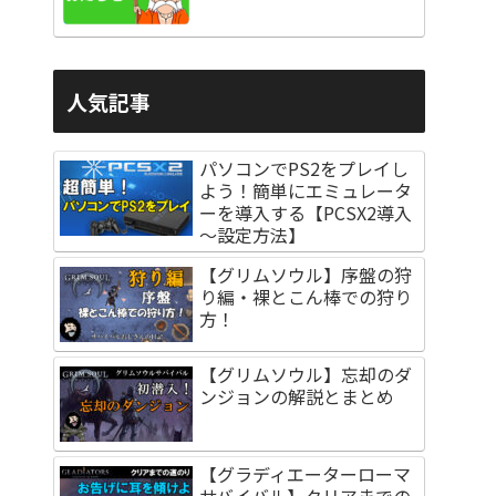
人気記事
パソコンでPS2をプレイし
よう！簡単にエミュレータ
ーを導入する【PCSX2導入
～設定方法】
【グリムソウル】序盤の狩
り編・裸とこん棒での狩り
方！
【グリムソウル】忘却のダ
ンジョンの解説とまとめ
【グラディエーターローマ
サバイバル】クリアまでの