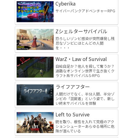
Cyberika
サイバーパンクアドベンチャーRPG
Zシェルターサバイバル
恐ろしいゾンビ感染が突然爆発し残
忍なゾンビにほとんどの人間
を・・・
WarZ・Law of Survival
自給自足か？他人を殺して奪うか？
過酷なオンライン世界で生き抜くク
ラフト系サバイバルS-RPG
ライフアフター
人間だけでなく、半分人間、半分ゾ
ンビの「混屍者」という姿で、新し
い終末サバイバルを体験
Left to Survive
銃を取り、根性を入れて究極のアク
ションシューターあらゆる場所に危
険が潜んでいる