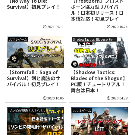
【No Way To Die:
【FrostBorn】フロスト
Survival】初見プレイ！
ボーン協力型サバイバ
ル！日本初リリース！日
本語対応！初見プレイ
2021.09.11
2020.10.24
スマホゲーム
Shadow Tactics: Blades of the Shogun
【Stormfall：Saga of
【Shadow Tactics:
Survival】剣と魔法のサ
Blades of the Shogun】
バイバル！初見プレイ！
PC版！チュートリアル！
舞台は日本！
2020.10.05
2020.04.28
ゾンビの夜明けサバイバル
スマホゲーム